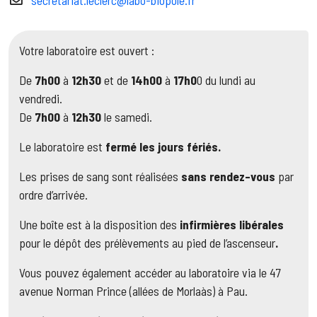
secretariat.leclerc@labo-biopole.fr
Votre laboratoire est ouvert :
De
7h00
à
12h30
et de
14h00
à
17h0
0 du lundi au
vendredi.
De
7h00
à
12h30
le samedi.
Le laboratoire est
fermé les jours fériés.
Les prises de sang sont réalisées
sans rendez-vous
par
ordre d’arrivée.
Une boîte est à la disposition des
infirmières libérales
pour le dépôt des prélèvements au pied de l’ascenseur
.
Vous pouvez également accéder au laboratoire via le 47
avenue Norman Prince (allées de Morlaàs) à Pau.